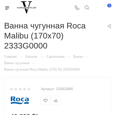
0
Ванна чугунная Roca
Malibu (170х70)
2333G0000
—
—
—
—
Главная
Каталог
Сантехника
Ванны
—
Ванны чугунные
Ванна чугунная Roca Malibu (170х70) 2333G0000
Артикул:
2333G0000