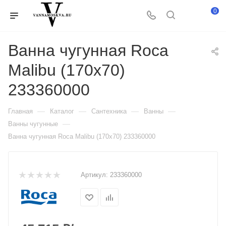
0
Ванна чугунная Roca
Malibu (170х70)
233360000
—
—
—
—
Главная
Каталог
Сантехника
Ванны
—
Ванны чугунные
Ванна чугунная Roca Malibu (170х70) 233360000
Артикул:
233360000