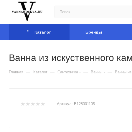
Каталог
Бренды
Ванна из искуственного ка
—
—
—
—
Главная
Каталог
Сантехника
Ванны
Ванны из
Артикул:
B128001105