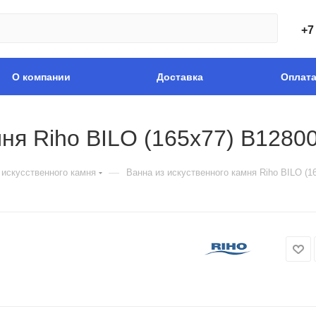
+7
О компании
Доставка
Оплат
мня Riho BILO (165x77) B1280
—
 искусственного камня
Ванна из искуственного камня Riho BILO (1