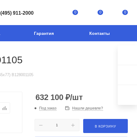
0
0
0
 (495) 911-2000
а
Гарантия
Контакты
01105
65x77) B128001105
632 100
₽
/шт
Под заказ
Нашли дешевле?
В КОРЗИНУ