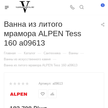
0
Ванна из литого
мрамора ALPEN Tess
160 a09613
—
—
—
—
Главная
Каталог
Сантехника
Ванны
—
Ванны из искусственного камня
Ванна из литого мрамора ALPEN Tess 160 a09613
Артикул:
a09613