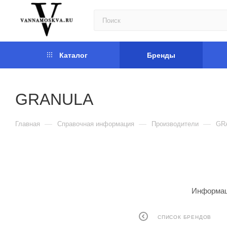
Каталог
Бренды
GRANULA
—
—
—
Главная
Справочная информация
Производители
GR
Информаци
СПИСОК БРЕНДОВ