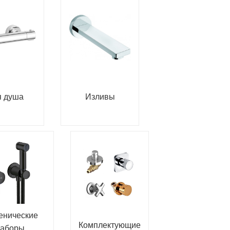
я душа
Изливы
енические
Комплектующие
аборы