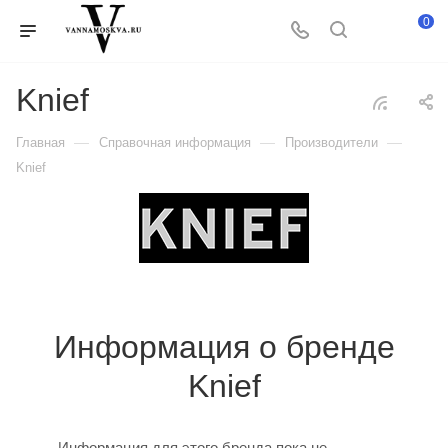
0
Knief
—
—
—
Главная
Справочная информация
Производители
Knief
Информация о бренде
Knief
Информация для этого бренда пока не