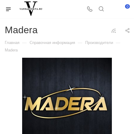
0
Madera
—
—
—
Главная
Справочная информация
Производители
Madera