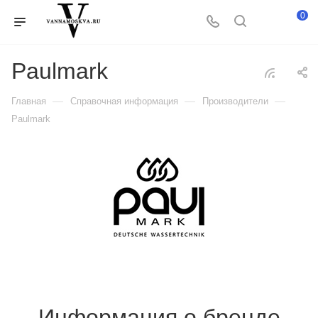
0
Paulmark
—
—
—
Главная
Справочная информация
Производители
Paulmark
Информация о бренде