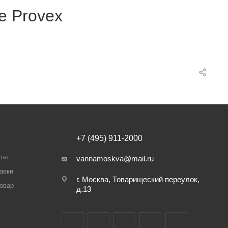
е Provex
+7 (495) 911-2000
аты
vannamoskva@mail.ru
авки
г. Москва, Товарищеский переулок,
товар
д.13