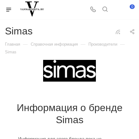
0
Simas
—
—
—
Главная
Справочная информация
Производители
Simas
Информация о бренде
Simas
Информация для этого бренда пока не