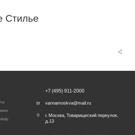
е Стилье
+7 (495) 911-2000
аты
vannamoskva@mail.ru
авки
г. Москва, Товарищеский переулок,
товар
д.13