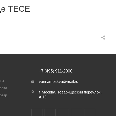
де TECE
+7 (495) 911-2000
аты
vannamoskva@mail.ru
авки
г. Москва, Товарищеский переулок,
товар
д.13