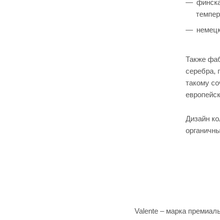
финска
темпер
немецк
Также фаб
серебра, 
такому со
европейск
Дизайн ко
органичны
Valente – марка премиал