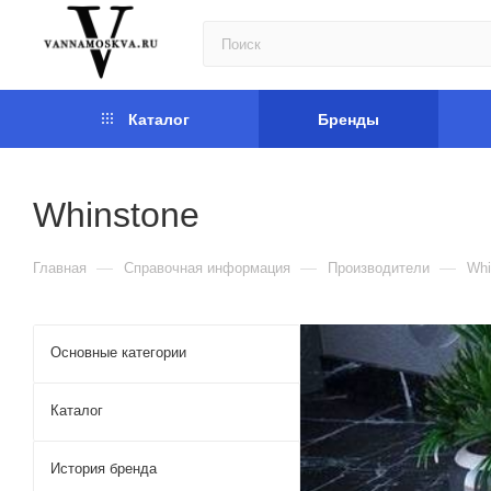
Каталог
Бренды
Whinstone
—
—
—
Главная
Справочная информация
Производители
Whi
Основные категории
Каталог
История бренда