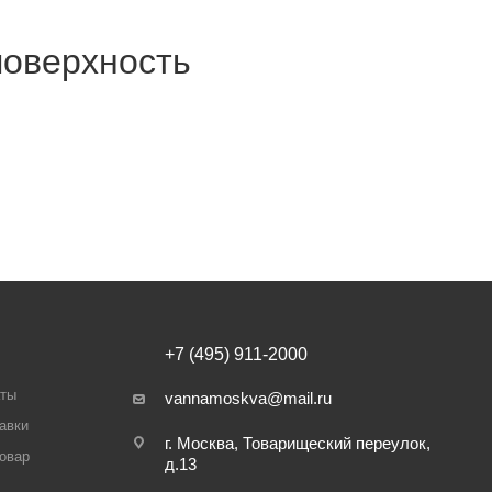
поверхность
+7 (495) 911-2000
аты
vannamoskva@mail.ru
авки
г. Москва, Товарищеский переулок,
товар
д.13