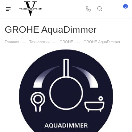
0
GROHE AquaDimmer
—
—
—
Главная
Технологии
GROHE
GROHE AquaDimmer