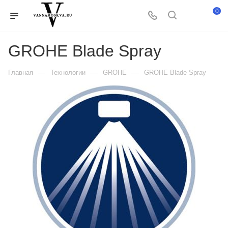
0
GROHE Blade Spray
—
—
—
Главная
Технологии
GROHE
GROHE Blade Spray