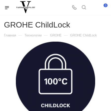
0
GROHE ChildLock
—
—
—
Главная
Технологии
GROHE
GROHE ChildLock