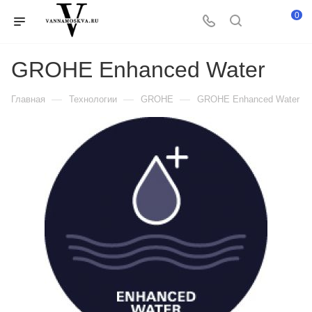
0
GROHE Enhanced Water
—
—
—
Главная
Технологии
GROHE
GROHE Enhanced Water