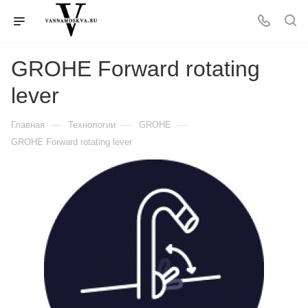
GROHE Forward rotating
lever
—
—
—
Главная
Технологии
GROHE
GROHE Forward rotating lever