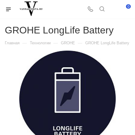
0
GROHE LongLife Battery
—
—
—
Главная
Технологии
GROHE
GROHE LongLife Battery