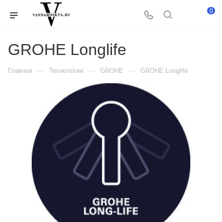
0
GROHE Longlife
—
—
—
Главная
Технологии
GROHE
GROHE Longlife