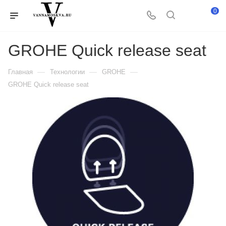
0
GROHE Quick release seat
—
—
—
Главная
Технологии
GROHE
GROHE Quick release seat