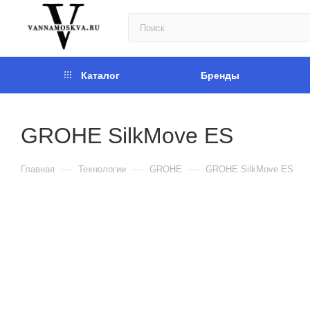
Каталог
Бренды
GROHE SilkMove ES
—
—
—
Главная
Технологии
GROHE
GROHE SilkMove ES