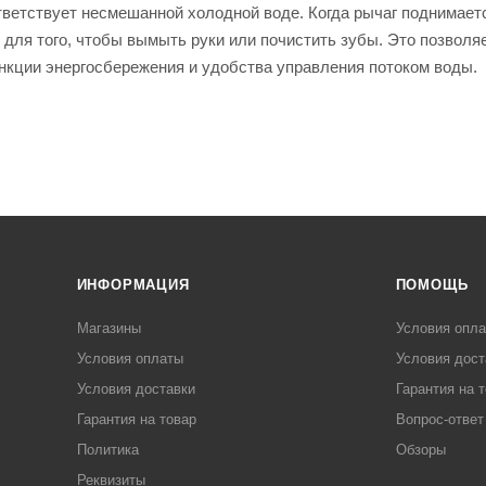
тветствует несмешанной холодной воде. Когда рычаг поднимает
 для того, чтобы вымыть руки или почистить зубы. Это позволяе
нкции энергосбережения и удобства управления потоком воды.
ИНФОРМАЦИЯ
ПОМОЩЬ
Магазины
Условия опл
Условия оплаты
Условия дост
Условия доставки
Гарантия на 
Гарантия на товар
Вопрос-ответ
Политика
Обзоры
Реквизиты