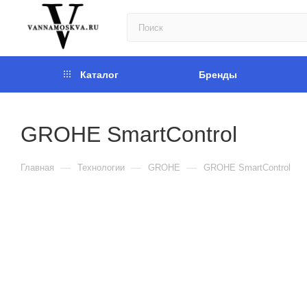
Каталог
Бренды
GROHE SmartControl
—
—
—
Главная
Технологии
GROHE
GROHE SmartControl