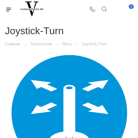
0
Joystick-Turn
—
—
—
Главная
Технологии
Roca
Joystick-Turn