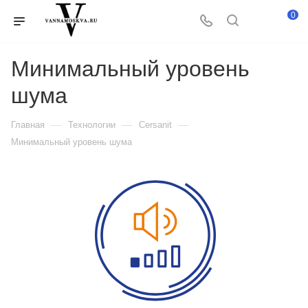
0
Минимальный уровень
шума
—
—
—
Главная
Технологии
Cersanit
Минимальный уровень шума