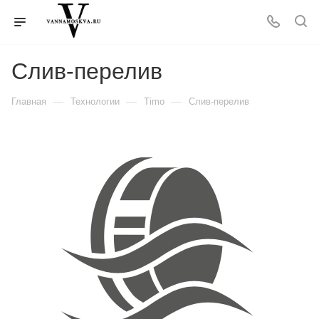
Слив-перелив
—
—
—
Главная
Технологии
Timo
Слив-перелив