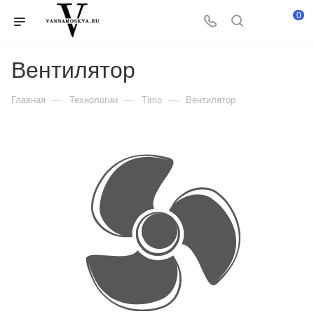
0
Вентилятор
—
—
—
Главная
Технологии
Timo
Вентилятор