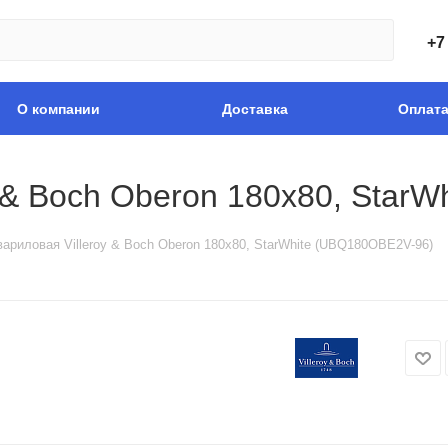
+7
О компании
Доставка
Оплат
y & Boch Oberon 180х80, Star
вариловая Villeroy & Boch Oberon 180х80, StarWhite (UBQ180OBE2V-96)