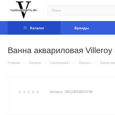
Каталог
Бренды
Ванна аквариловая Villero
—
—
—
—
Главная
Каталог
Сантехника
Ванны
Ванна ак
Артикул:
UBQ180OBE2V-96