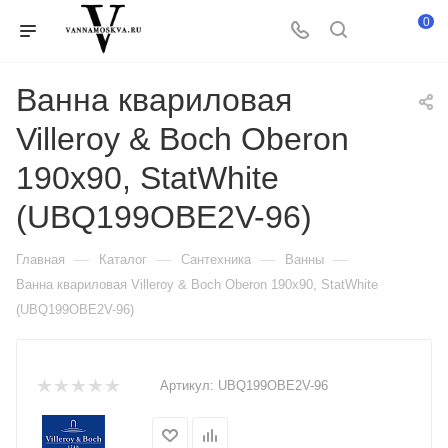
0
Ванна квариловая
Villeroy & Boch Oberon
190х90, StatWhite
(UBQ199OBE2V-96)
—
—
—
—
Главная
Каталог
Сантехника
Ванны
Ванна квариловая Villeroy & Boch Oberon 190х90, StatWhite
(UBQ199OBE2V-96)
Артикул:
UBQ199OBE2V-96